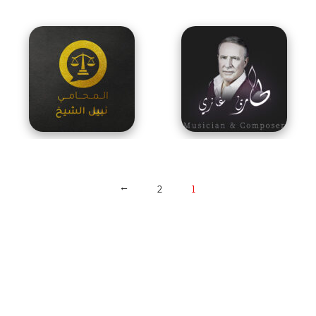
→
2
1